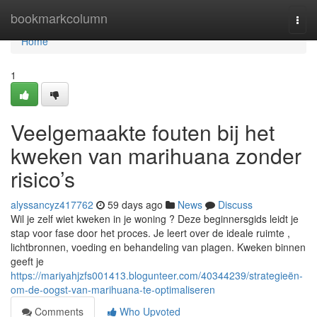
Home
bookmarkcolumn
Togg
navi
Home
1
Veelgemaakte fouten bij het
kweken van marihuana zonder
risico’s
alyssancyz417762
59 days ago
News
Discuss
Wil je zelf wiet kweken in je woning ? Deze beginnersgids leidt je
stap voor fase door het proces. Je leert over de ideale ruimte ,
lichtbronnen, voeding en behandeling van plagen. Kweken binnen
geeft je
https://mariyahjzfs001413.blogunteer.com/40344239/strategieën-
om-de-oogst-van-marihuana-te-optimaliseren
Comments
Who Upvoted