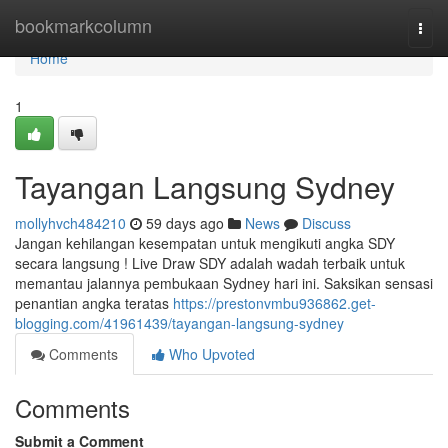
Home
bookmarkcolumn
Togg
navi
Home
1
Tayangan Langsung Sydney
mollyhvch484210
59 days ago
News
Discuss
Jangan kehilangan kesempatan untuk mengikuti angka SDY
secara langsung ! Live Draw SDY adalah wadah terbaik untuk
memantau jalannya pembukaan Sydney hari ini. Saksikan sensasi
penantian angka teratas
https://prestonvmbu936862.get-
blogging.com/41961439/tayangan-langsung-sydney
Comments
Who Upvoted
Comments
Submit a Comment