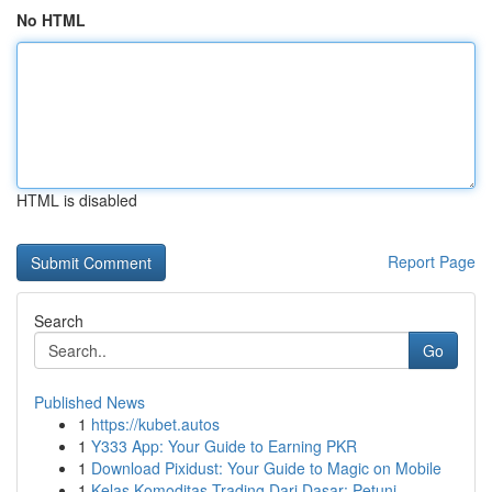
No HTML
HTML is disabled
Report Page
Search
Go
Published News
1
https://kubet.autos
1
Y333 App: Your Guide to Earning PKR
1
Download Pixidust: Your Guide to Magic on Mobile
1
Kelas Komoditas Trading Dari Dasar: Petunj...