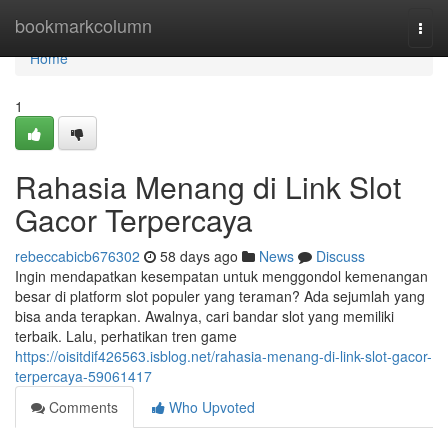
Home
bookmarkcolumn
Togg
navi
Home
1
Rahasia Menang di Link Slot
Gacor Terpercaya
rebeccabicb676302
58 days ago
News
Discuss
Ingin mendapatkan kesempatan untuk menggondol kemenangan
besar di platform slot populer yang teraman? Ada sejumlah yang
bisa anda terapkan. Awalnya, cari bandar slot yang memiliki
terbaik. Lalu, perhatikan tren game
https://oisitdif426563.isblog.net/rahasia-menang-di-link-slot-gacor-
terpercaya-59061417
Comments
Who Upvoted