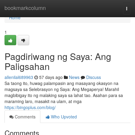
Home
bookmarkcolumn
Togg
navi
Home
1
Pagdiriwang ng Saya: Ang
Paligsahan
allenilal689963
57 days ago
News
Discuss
Sa taong ito, huwag palampasin ang masayang okasyon na
magsaya sa Selebrasyon ng Saya: Ang Megaperya! Marahil
magbibigay ito ng malaking saya sa lahat tao. Asahan para sa
maraming laro, masakit na ulam, at mga
https://bingoplus.com/blog/
Comments
Who Upvoted
Comments