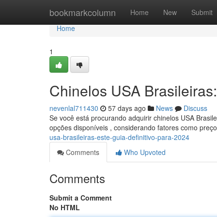
Home
bookmarkcolumn
Home
New
Submit
Home
1
Chinelos USA Brasileiras:
nevenlal711430
57 days ago
News
Discuss
Se você está procurando adquirir chinelos USA Brasile
opções disponíveis , considerando fatores como preço
usa-brasileiras-este-guia-definitivo-para-2024
Comments
Who Upvoted
Comments
Submit a Comment
No HTML