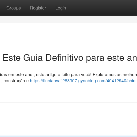
Groups
Register
Login
 Este Guia Definitivo para este a
iras em este ano , este artigo é feito para você! Exploramos as melhor
 , construção e
https://finnianvaji288307.gynoblog.com/40412940/chine