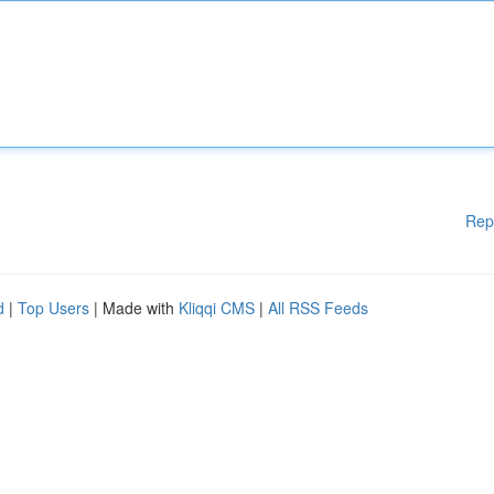
Rep
d
|
Top Users
| Made with
Kliqqi CMS
|
All RSS Feeds