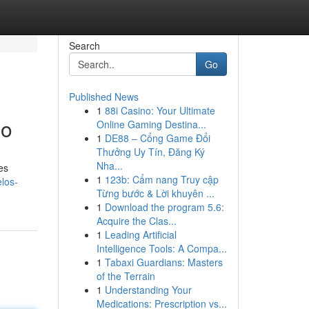
Search
Go
Published News
1
88i Casino: Your Ultimate
no
Online Gaming Destina...
1
DE88 – Cổng Game Đổi
Thưởng Uy Tín, Đăng Ký
Nha...
es
1
123b: Cẩm nang Truy cập
los-
Từng bước & Lời khuyên ...
1
Download the program 5.6:
Acquire the Clas...
1
Leading Artificial
Intelligence Tools: A Compa...
1
Tabaxi Guardians: Masters
of the Terrain
1
Understanding Your
Medications: Prescription vs...