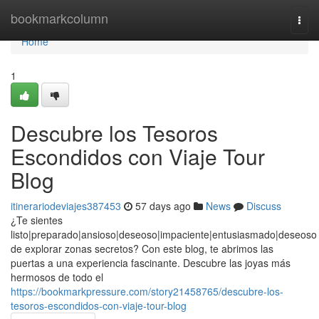
Home
bookmarkcolumn
Togg
navi
Home
1
Descubre los Tesoros
Escondidos con Viaje Tour
Blog
itinerariodeviajes387453
57 days ago
News
Discuss
¿Te sientes
listo|preparado|ansioso|deseoso|impaciente|entusiasmado|deseoso
de explorar zonas secretos? Con este blog, te abrimos las
puertas a una experiencia fascinante. Descubre las joyas más
hermosos de todo el
https://bookmarkpressure.com/story21458765/descubre-los-
tesoros-escondidos-con-viaje-tour-blog