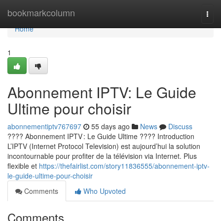
Home
bookmarkcolumn
Togg
navi
Home
1
Abonnement IPTV: Le Guide
Ultime pour choisir
abonnementiptv767697
55 days ago
News
Discuss
???? Abonnement IPTV : Le Guide Ultime ???? Introduction
L’IPTV (Internet Protocol Television) est aujourd’hui la solution
incontournable pour profiter de la télévision via Internet. Plus
flexible et
https://thefairlist.com/story11836555/abonnement-iptv-
le-guide-ultime-pour-choisir
Comments
Who Upvoted
Comments