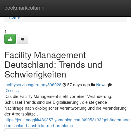
Home
bookmarkcolumn
Home
1
Facility Management
Deutschland: Trends und
Schwierigkeiten
facilityservicesgermany806028
57 days ago
News
Discuss
Das die Facility Management steht vor einer Veränderung.
Schlüssel Trends sind die Digitalisierung , die steigende
Nachfrage nach ökologischer Verantwortung und die Veränderung
der Arbeitsplätze .
https://jemimaqqkk486357.yomoblog.com/49053133/gebäudemana
deutschland-ausblicke-und-probleme