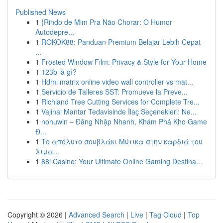
Published News
1
{Rindo de Mim Pra Não Chorar: O Humor
Autodepre...
1
ROKOK88: Panduan Premium Belajar Lebih Cepat
...
1
Frosted Window Film: Privacy & Style for Your Home
1
123b là gì?
1
Hdmi matrix online video wall controller vs mat...
1
Servicio de Talleres SST: Promueve la Preve...
1
Richland Tree Cutting Services for Complete Tre...
1
Vajinal Mantar Tedavisinde İlaç Seçenekleri: Ne...
1
nohuwin – Đăng Nhập Nhanh, Khám Phá Kho Game
Đ...
1
Το απόλυτο σουβλάκι Μύτικα στην καρδιά του
λιμα...
1
88i Casino: Your Ultimate Online Gaming Destina...
Copyright © 2026 |
Advanced Search
|
Live
|
Tag Cloud
|
Top