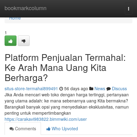
Home
bookmarkcolumn
Togg
navi
Home
1
Platform Penjualan Termahal:
Ke Arah Mana Uang Kita
Berharga?
situs-store-termahal899491
56 days ago
News
Discuss
Jika Anda mencari web toko dengan harga tertinggi, pertanyaan
yang utama adalah: ke mana sebenarnya uang Kita bermakna?
Barangkali banyak opsi yang menyediakan eksklusivitas, namun
penting untuk mempertimbangkan
https://carakavi983822.bimmwiki.com/user
Comments
Who Upvoted