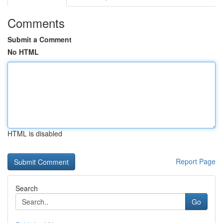
Comments
Submit a Comment
No HTML
HTML is disabled
Report Page
Search
Go