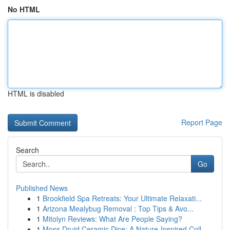
No HTML
HTML is disabled
Report Page
Search
Go
Published News
1
Brookfield Spa Retreats: Your Ultimate Relaxati...
1
Arizona Mealybug Removal : Top Tips & Avo...
1
Mitolyn Reviews: What Are People Saying?
1
Moss Druid Ceramic Dice: A Nature-Inspired Coll...