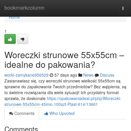
Home
bookmarkcolumn
Togg
navi
Home
1
Woreczki strunowe 55x55cm –
idealne do pakowania?
worki-zamykane956529
57 days ago
News
Discuss
Zastanawiasz się, czy woreczki strunowe wielkość 55x55cm są
sprawne do zapakowania Twoich przedmiotów? Bez wątpienia, są
to świetne rozwiązania dla wiele sytuacji! Ich przydatny format
sprawia, że doskonale
https://opakowaniadeal.pl/pl/p/Woreczki-
strunowe-55x55cm-45mic-100szt-Plast-614/13661
Comments
Who Upvoted
Comments