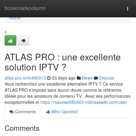
Home
bookmarkcolumn
Togg
navi
Home
1
ATLAS PRO : une excellente
solution IPTV ?
atlas-pro-ontv490013
53 days ago
News
Discuss
Vous recherchez une excellente alternative IPTV ? Ce service
ATLAS PRO s’impose sans aucun doute comme la référence
idéale pour les amateurs de contenu TV . Avec ses performances
exceptionnelles et
https://rsasewz080563.robhasawiki.com/user
Comments
Who Upvoted
Comments