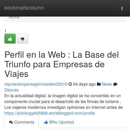
Home
bookmarkcolumn
Togg
navi
Home
1
Perfil en la Web : La Base del
Triunfo para Empresas de
Viajes
reputacionparaagenciasde432019
54 days ago
News
Discuss
En la actualidad digital, la imagen digital se ha convertido en un
componente crucial para el desarrollo de las firmas de turismo .
Los viajeros modernos investigan opiniones en internet antes de
https://alvinkvgy665868.worldblogged.com/profile
Comments
Who Upvoted