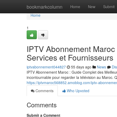
Home
bookmarkcolumn
Home
New
Submit
Home
1
IPTV Abonnement Maroc :
Services et Fournisseurs
iptvabonnement044827
55 days ago
News
Di
IPTV Abonnement Maroc : Guide Complet des Meilleurs
incontournable pour regarder la télévision au Maroc.
https://iptvmaroc568852.amoblog.com/iptv-abonnemen
Comments
Who Upvoted
Comments
Submit a Comment