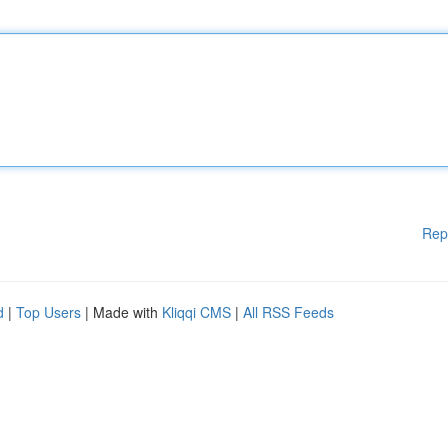
Rep
d
|
Top Users
| Made with
Kliqqi CMS
|
All RSS Feeds