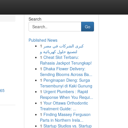
Search
Go
Published News
1
كبرى الشركات في مصر
لتصنيع حلول كهربائية و
1
Cheat Slot Terbaru:
Rahasia Jackpot Terungkap!
1
Dhaka Flower Delivery:
Sending Blooms Across Ba...
1
Penginapan Dieng: Surga
Tersembunyi di Kaki Gunung
865
1
Urgent Plumbers : Rapid
Response When You Requi...
1
Your Ottawa Orthodontic
Treatment Guide: ...
1
Finding Massey Ferguson
Parts in Northern Irela...
1
Startup Studios vs. Startup