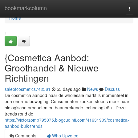
Home
bookmarkcolumn
Togg
navi
Home
1
{Cosmetica Aanbod:
Groothandel & Nieuwe
Richtingen
saleofcosmetics742561
55 days ago
News
Discuss
De cosmetica aanbod naar de wholesale markt is momenteel in
een enorme beweging. Consumenten zoeken steeds meer naar
biologische producten en baanbrekende technologieën . Deze
trends rond de
https://victorzomb795075.blogcudinti.com/41631909/cosmetica-
aanbod-bulk-trends
Comments
Who Upvoted