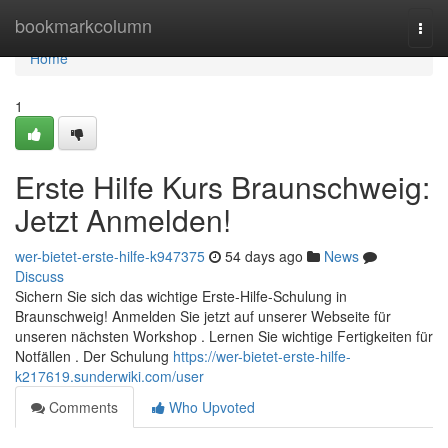
Home
bookmarkcolumn
Togg
navi
Home
1
Erste Hilfe Kurs Braunschweig:
Jetzt Anmelden!
wer-bietet-erste-hilfe-k947375
54 days ago
News
Discuss
Sichern Sie sich das wichtige Erste-Hilfe-Schulung in
Braunschweig! Anmelden Sie jetzt auf unserer Webseite für
unseren nächsten Workshop . Lernen Sie wichtige Fertigkeiten für
Notfällen . Der Schulung
https://wer-bietet-erste-hilfe-
k217619.sunderwiki.com/user
Comments
Who Upvoted