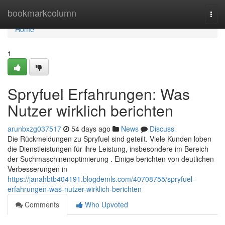
Home
bookmarkcolumn
Togg
navi
Home
1
Spryfuel Erfahrungen: Was
Nutzer wirklich berichten
arunbxzg037517
54 days ago
News
Discuss
Die Rückmeldungen zu Spryfuel sind geteilt. Viele Kunden loben
die Dienstleistungen für ihre Leistung, insbesondere im Bereich
der Suchmaschinenoptimierung . Einige berichten von deutlichen
Verbesserungen in
https://janahbtb404191.blogdemls.com/40708755/spryfuel-
erfahrungen-was-nutzer-wirklich-berichten
Comments
Who Upvoted