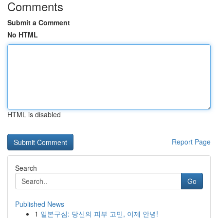
Comments
Submit a Comment
No HTML
HTML is disabled
Report Page
Search
Go
Published News
1
일본구심: 당신의 피부 고민, 이제 안녕!