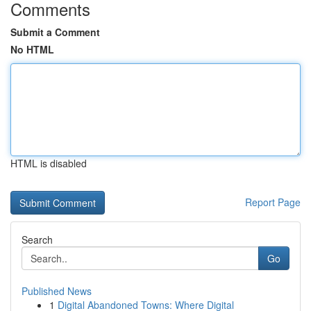
Comments
Submit a Comment
No HTML
HTML is disabled
Report Page
Search
Go
Published News
1
Digital Abandoned Towns: Where Digital