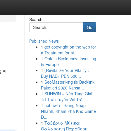
Search
Go
Published News
1
get copyright on the web for
a Treatment for st...
1
Obtain Residency: Investing
in Europe
1
{Revitalize Your Vitality :
g AI-
Buy NAD+ PEN 500...
1
SeoMasterKing ile Backlink
Paketleri 2026 Kapsa...
1
SUNWIN – Nền Tảng Giải
Trí Trực Tuyến Với Trải ...
1
nohuwin – Đăng Nhập
Nhanh, Khám Phá Kho Game
Đ...
1
Ταβέρνα Μύτικα:
Θαλασσινή Παράδοση