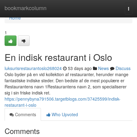
Home
bookmarkcolumn
Togg
navi
Home
1
En indisk restaurant i Oslo
luksurisrestaurantoslo268024
53 days ago
News
Discuss
Oslo byder på en vid kollektion af restauranter, herunder mange
fantastiske indiske steder. Den bedste af de mest populære er
Restaurantens navn 1Restaurantens navn 2, som specialiserer
sig i sin friske indisk ret.
https://pennybyna791506.targetblogs.com/37425599/indisk-
restaurant-i-oslo
Comments
Who Upvoted
Comments