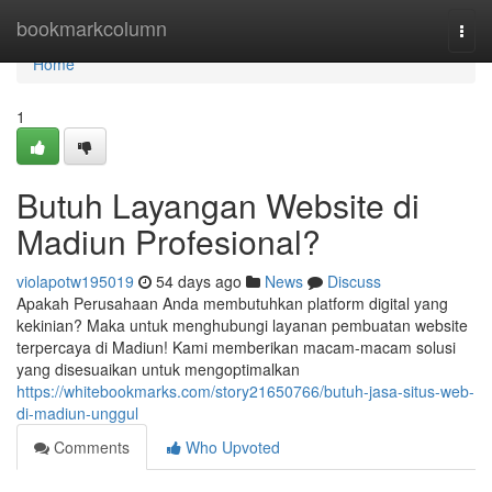
Home
bookmarkcolumn
Togg
navi
Home
1
Butuh Layangan Website di
Madiun Profesional?
violapotw195019
54 days ago
News
Discuss
Apakah Perusahaan Anda membutuhkan platform digital yang
kekinian? Maka untuk menghubungi layanan pembuatan website
terpercaya di Madiun! Kami memberikan macam-macam solusi
yang disesuaikan untuk mengoptimalkan
https://whitebookmarks.com/story21650766/butuh-jasa-situs-web-
di-madiun-unggul
Comments
Who Upvoted