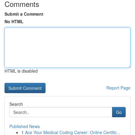
Comments
Submit a Comment
No HTML
HTML is disabled
Report Page
Search
Go
Published News
1
Ace Your Medical Coding Career: Online Certific...