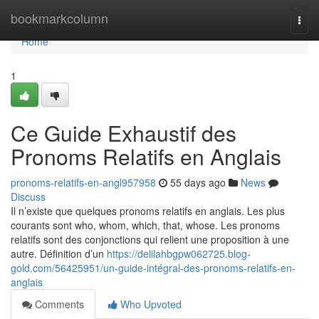
Home
bookmarkcolumn
Togg
navi
Home
1
Ce Guide Exhaustif des
Pronoms Relatifs en Anglais
pronoms-relatifs-en-angl957958
55 days ago
News
Discuss
Il n’existe que quelques pronoms relatifs en anglais. Les plus
courants sont who, whom, which, that, whose. Les pronoms
relatifs sont des conjonctions qui relient une proposition à une
autre. Définition d’un
https://delilahbgpw062725.blog-
gold.com/56425951/un-guide-intégral-des-pronoms-relatifs-en-
anglais
Comments
Who Upvoted