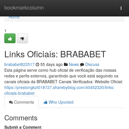
Home
bookmarkcolumn
Togg
navi
Home
1
Links Oficiais: BRABABET
brababet822517
55 days ago
News
Discuss
Esta página serve como hub oficial de verificação das nossas
redes e perfis externos, garantindo que você está seguindo os
canais oficiais da BRABABET Canais Verificados: Website Oficial:
https://prestongkzt018727.sharebyblog.com/40452320/links-
oficiais-brababet
Comments
Who Upvoted
Comments
Submit a Comment