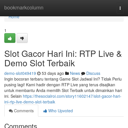
Home
bookmarkcolumn
Togg
navi
Home
1
Slot Gacor Hari Ini: RTP Live &
Demo Slot Terbaik
demo-slot049419
53 days ago
News
Discuss
Ingin bocoran terbaru tentang Game Slot Jadwal Ini? Tidak Perlu
pusing lagi! Kami hadir dengan RTP Live yang terus disajikan
untuk membantu Anda memilih Slot Terbaik untuk dimainkan hari
ini. Selain
https://thesocialroi.com/story11602147/slot-gacor-hari-
ini-rtp-live-demo-slot-terbaik
Comments
Who Upvoted
Comments