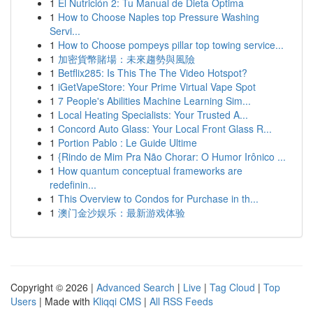
1
El Nutrición 2: Tu Manual de Dieta Optima
1
How to Choose Naples top Pressure Washing
Servi...
1
How to Choose pompeys pillar top towing service...
1
加密貨幣賭場：未來趨勢與風險
1
Betflix285: Is This The The Video Hotspot?
1
iGetVapeStore: Your Prime Virtual Vape Spot
1
7 People's Abilities Machine Learning Sim...
1
Local Heating Specialists: Your Trusted A...
1
Concord Auto Glass: Your Local Front Glass R...
1
Portion Pablo : Le Guide Ultime
1
{Rindo de Mim Pra Não Chorar: O Humor Irônico ...
1
How quantum conceptual frameworks are
redefinin...
1
This Overview to Condos for Purchase in th...
1
澳门金沙娱乐：最新游戏体验
Copyright © 2026 |
Advanced Search
|
Live
|
Tag Cloud
|
Top
Users
| Made with
Kliqqi CMS
|
All RSS Feeds