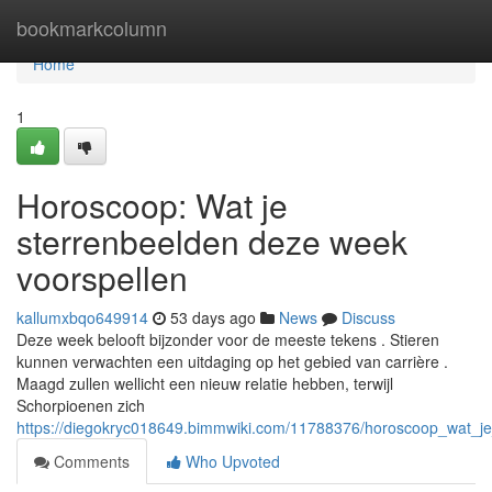
Home
bookmarkcolumn
Home
1
Horoscoop: Wat je
sterrenbeelden deze week
voorspellen
kallumxbqo649914
53 days ago
News
Discuss
Deze week belooft bijzonder voor de meeste tekens . Stieren
kunnen verwachten een uitdaging op het gebied van carrière .
Maagd zullen wellicht een nieuw relatie hebben, terwijl
Schorpioenen zich
https://diegokryc018649.bimmwiki.com/11788376/horoscoop_wat_j
Comments
Who Upvoted