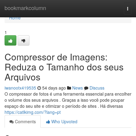
Home
bookmarkcolumn
Togg
navi
Home
1
Compressor de Imagens:
Reduza o Tamanho dos seus
Arquivos
iwanootx419535
54 days ago
News
Discuss
O compressor de fotos é uma ferramenta essencial para encolher
o volume dos seus arquivos . Graças a isso você pode poupar
espaço do seu site e otimizar o período de sites . Há diversas
https://catlkimg.com/?lang=pt
Comments
Who Upvoted