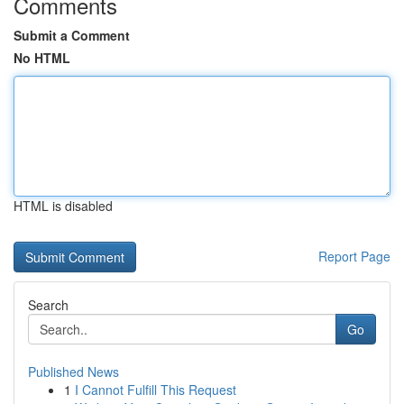
Comments
Submit a Comment
No HTML
HTML is disabled
Report Page
Search
Go
Published News
1
I Cannot Fulfill This Request