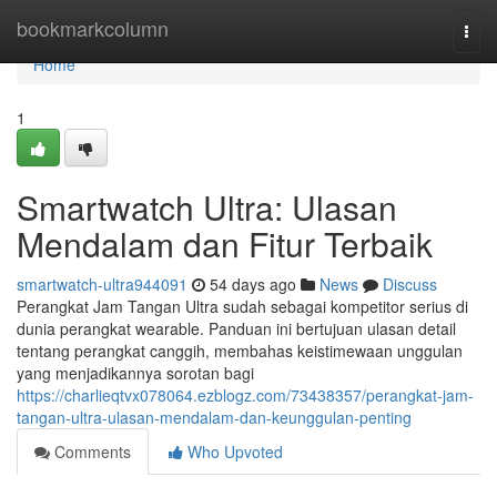
Home
bookmarkcolumn
Togg
navi
Home
1
Smartwatch Ultra: Ulasan
Mendalam dan Fitur Terbaik
smartwatch-ultra944091
54 days ago
News
Discuss
Perangkat Jam Tangan Ultra sudah sebagai kompetitor serius di
dunia perangkat wearable. Panduan ini bertujuan ulasan detail
tentang perangkat canggih, membahas keistimewaan unggulan
yang menjadikannya sorotan bagi
https://charlieqtvx078064.ezblogz.com/73438357/perangkat-jam-
tangan-ultra-ulasan-mendalam-dan-keunggulan-penting
Comments
Who Upvoted