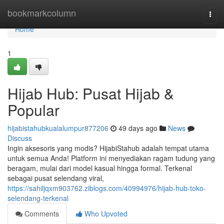
Home
bookmarkcolumn
Togg
navi
Home
1
Hijab Hub: Pusat Hijab &
Popular
hijabistahubkualalumpur877206
49 days ago
News
Discuss
Ingin aksesoris yang modis? HijabiStahub adalah tempat utama
untuk semua Anda! Platform ini menyediakan ragam tudung yang
beragam, mulai dari model kasual hingga formal. Terkenal
sebagai pusat selendang viral,
https://sahiljqxm903762.ziblogs.com/40994976/hijab-hub-toko-
selendang-terkenal
Comments
Who Upvoted