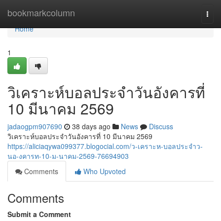
Home
bookmarkcolumn
Togg
navi
Home
1
วิเคราะห์บอลประจำวันอังคารที่
10 มีนาคม 2569
jadaogpm907690
38 days ago
News
Discuss
วิเคราะห์บอลประจำวันอังคารที่ 10 มีนาคม 2569
https://aliciaqywa099377.blogocial.com/ว-เคราะห-บอลประจำว-
นอ-งคารท-10-ม-นาคม-2569-76694903
Comments
Who Upvoted
Comments
Submit a Comment