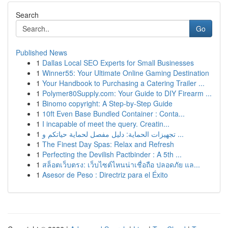
Search
Go
Published News
1
Dallas Local SEO Experts for Small Businesses
1
Winner55: Your Ultimate Online Gaming Destination
1
Your Handbook to Purchasing a Catering Trailer ...
1
Polymer80Supply.com: Your Guide to DIY Firearm ...
1
Binomo copyright: A Step-by-Step Guide
1
10ft Even Base Bundled Container : Conta...
1
I incapable of meet the query. Creatin...
1
تجهيزات الحماية: دليل مفصل لحماية حياتكم و ...
1
The Finest Day Spas: Relax and Refresh
1
Perfecting the Devilish Pactbinder : A 5th ...
1
สล็อตเว็บตรง: เว็บไซต์ไหนน่าเชื่อถือ ปลอดภัย แล...
1
Asesor de Peso : Directriz para el Éxito