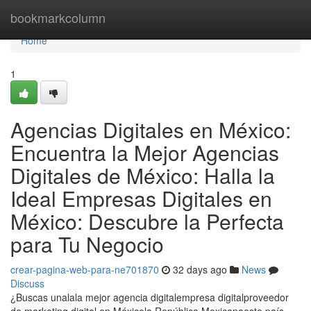
Home
bookmarkcolumn
Home
1
Agencias Digitales en México:
Encuentra la Mejor Agencias
Digitales de México: Halla la
Ideal Empresas Digitales en
México: Descubre la Perfecta
para Tu Negocio
crear-pagina-web-para-ne701870
32 days ago
News
Discuss
¿Buscas unalala mejor agencia digitalempresa digitalproveedor