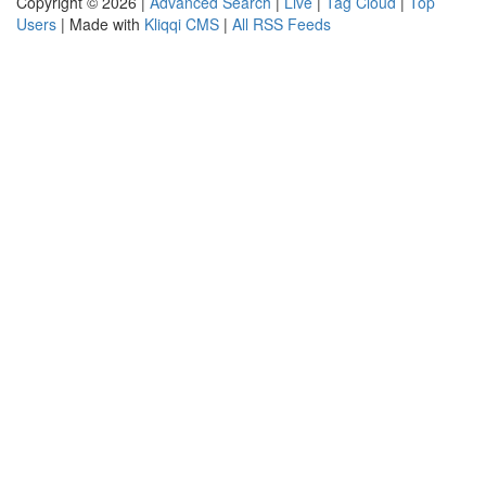
Copyright © 2026 |
Advanced Search
|
Live
|
Tag Cloud
|
Top
Users
| Made with
Kliqqi CMS
|
All RSS Feeds