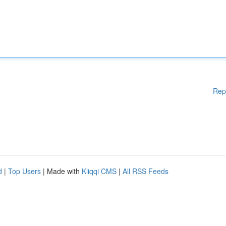
Rep
d
|
Top Users
| Made with
Kliqqi CMS
|
All RSS Feeds