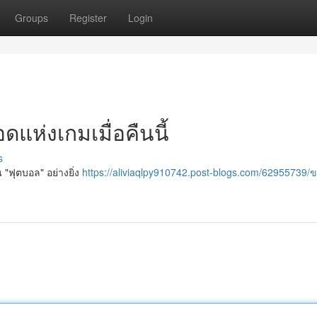
Groups
Register
Login
แห่งเกมเมื่อคืนนี้
s
น "ฟุตบอล" อย่างยิ่ง
https://aliviaqlpy910742.post-blogs.com/62955739/