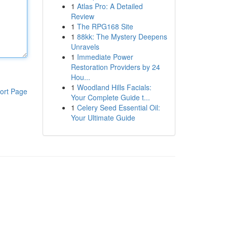
1
Atlas Pro: A Detailed
Review
1
The RPG168 Site
1
88kk: The Mystery Deepens
Unravels
1
Immediate Power
Restoration Providers by 24
Hou...
1
Woodland Hills Facials:
ort Page
Your Complete Guide t...
1
Celery Seed Essential Oil:
Your Ultimate Guide