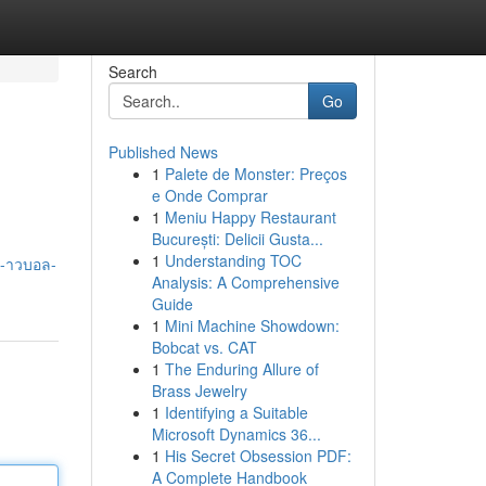
Search
Go
Published News
1
Palete de Monster: Preços
e Onde Comprar
1
Meniu Happy Restaurant
București: Delicii Gusta...
1
Understanding TOC
ข-าวบอล-
Analysis: A Comprehensive
Guide
1
Mini Machine Showdown:
Bobcat vs. CAT
1
The Enduring Allure of
Brass Jewelry
1
Identifying a Suitable
Microsoft Dynamics 36...
1
His Secret Obsession PDF:
A Complete Handbook