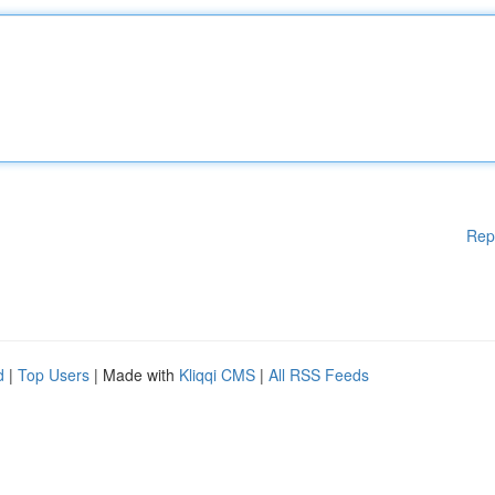
Rep
d
|
Top Users
| Made with
Kliqqi CMS
|
All RSS Feeds