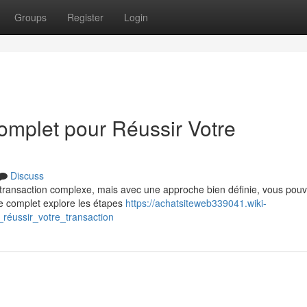
Groups
Register
Login
omplet pour Réussir Votre
Discuss
 transaction complexe, mais avec une approche bien définie, vous pou
ide complet explore les étapes
https://achatsiteweb339041.wiki-
éussir_votre_transaction