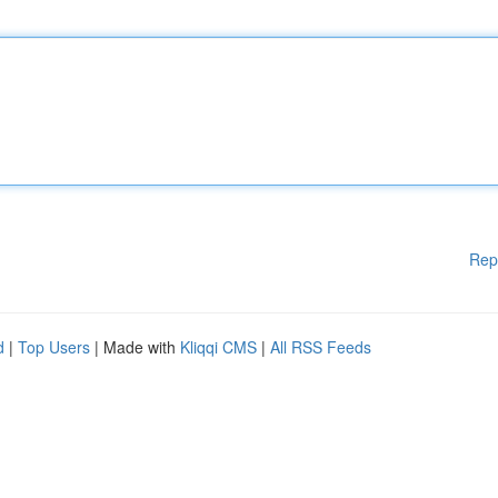
Rep
d
|
Top Users
| Made with
Kliqqi CMS
|
All RSS Feeds