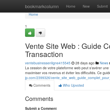
Home
bookmarkcolumn
Home
New
Submit
Home
1
Vente Site Web : Guide C
Transaction
ventebusinessenligne415545
28 days ago
News
La cession de votre plateforme web peut s'avérer une
maximiser vos revenus et éviter les difficultés. Ce gu
jp.com/2399326/vente_site_web_guide_complet_pour_r
Comments
Who Upvoted
Comments
Submit a Comment