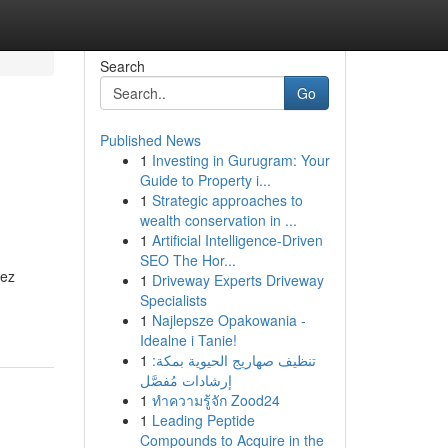
Search
Go
Published News
1
Investing in Gurugram: Your
Guide to Property i...
1
Strategic approaches to
wealth conservation in ...
1
Artificial Intelligence-Driven
SEO The Hor...
vez
1
Driveway Experts Driveway
Specialists
1
Najlepsze Opakowania -
Idealne i Tanie!
1
تنظيف صهاريج الحيوية بمكة:
إرشادات مُفصَّل
1
ทำความรู้จัก Zood24
1
Leading Peptide
Compounds to Acquire in the