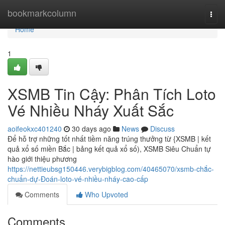
Home
bookmarkcolumn
Togg
navi
Home
1
XSMB Tin Cậy: Phân Tích Loto
Vé Nhiều Nháy Xuất Sắc
aoifeokxc401240
30 days ago
News
Discuss
Để hỗ trợ những tốt nhất tiềm năng trúng thưởng từ {XSMB | kết
quả xổ số miền Bắc | bảng kết quả xổ số), XSMB Siêu Chuẩn tự
hào giới thiệu phương
https://nettieubsg150446.verybigblog.com/40465070/xsmb-chắc-
chuẩn-dự-Đoán-loto-vé-nhiều-nháy-cao-cấp
Comments
Who Upvoted
Comments